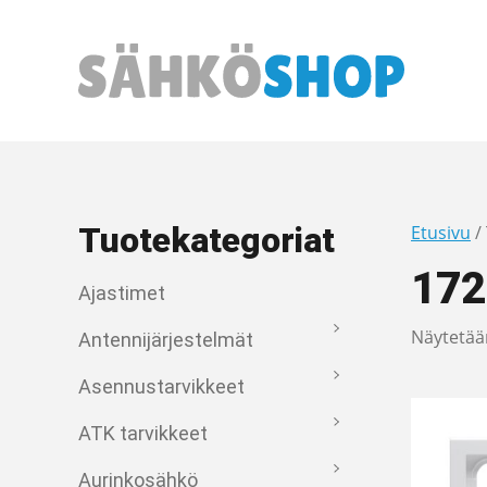
Päävalikko
Tuotekategoriat
Etusivu
/
172
Ajastimet
Näytetää
Antennijärjestelmät
Asennustarvikkeet
ATK tarvikkeet
Aurinkosähkö